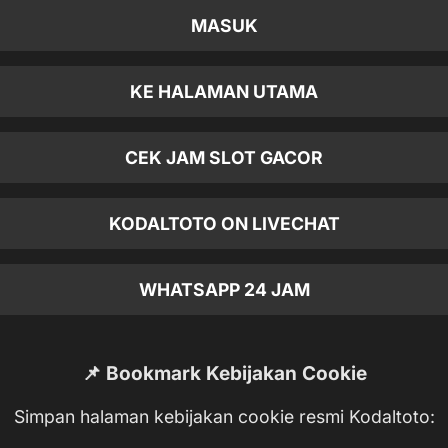
MASUK
KE HALAMAN UTAMA
CEK JAM SLOT GACOR
KODALTOTO ON LIVECHAT
WHATSAPP 24 JAM
📌 Bookmark Kebijakan Cookie
Simpan halaman kebijakan cookie resmi Kodaltoto: