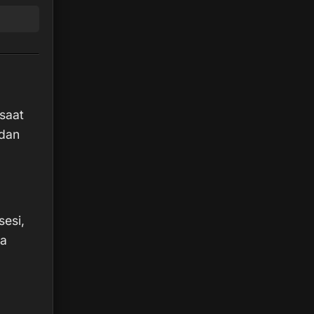
saat
 dan
esi,
ta